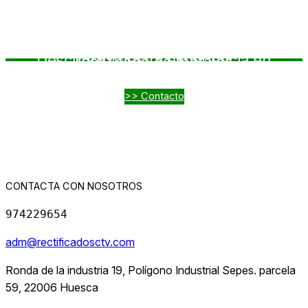
0
1
2
3
4
5
6
Descubre nuestra experiencia en rectificado de metales
¡Contáctanos hoy!
>> Contacto
CONTACTA CON NOSOTROS
974229654
adm@rectificadosctv.com
Ronda de la industria 19, Polígono Industrial Sepes. parcela
59, 22006 Huesca